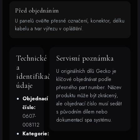
Před objednáním
U panelů ověřte přesné označení, konektor, délku
kabelu a tvar výřezu v opláštění.
Technické
Servisní poznámka
a
U originálních dílů Gecko je
identifikační
klíčové objednávat podle
údaje
přesného part number. Název
produktu může být zkrácený,
Objednací
ale objednací číslo musí sedět
číslo:
s původním dílem nebo
0607-
dokumentací spa systému.
008112
Kategorie: