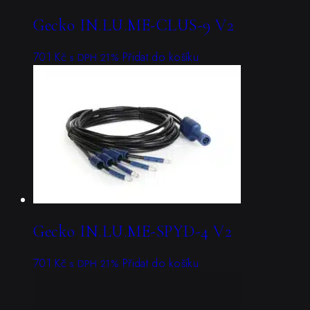
Gecko IN.LU.ME-CLUS-9 V2
701
Kč
Přidat do košíku
s DPH 21%
Gecko IN.LU.ME-SPYD-4 V2
701
Kč
Přidat do košíku
s DPH 21%