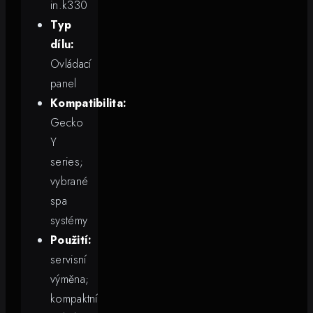
in.k330
Typ
dílu:
Ovládací
panel
Kompatibilita:
Gecko
Y
series;
vybrané
spa
systémy
Použití:
servisní
výměna;
kompaktní