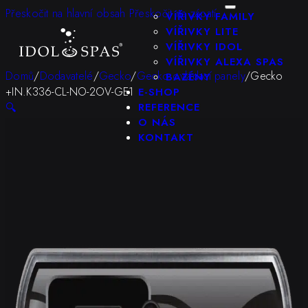
KONFIGURÁTOR
Přeskočit na hlavní obsah
Přeskočit na zápatí
VÍŘIVKY FAMILY
VÍŘIVKY LITE
VÍŘIVKY IDOL
VÍŘIVKY ALEXA SPAS
Domů
/
Dodavatelé
/
Gecko
/
Gecko ovládací panely
/
Gecko
BAZÉNY
+IN.K336-CL-NO-2OV-GE1
E-SHOP
🔍
REFERENCE
O NÁS
KONTAKT