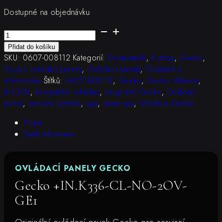
Dostupné na objednávku
Gecko
+IN.K336-
Přidat do košíku
CL-
SKU:
0607-008112
Kategorií:
Dodavatelé
,
E-shop
,
Gecko
,
NO-
Gecko ovládací panely
,
Ovládací panely
,
Ovládání a
2OV-
elektronika
Štítků:
0607-008112
,
Gecko
,
Gecko Alliance
,
GE1
in.k330
,
kompaktní ovládání
,
originální Gecko
,
Ovládací
množství
panel
,
servisní výměna
,
spa
,
swim spa
,
Výrobce Gecko
Popis
Další informace
OVLÁDACÍ PANELY GECKO
Gecko +IN.K336-CL-NO-2OV-
GE1