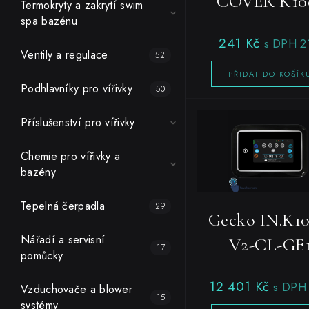
COVER K10
Termokryty a zakrytí swim
spa bazénu
241
Kč
s DPH 2
Ventily a regulace
52
PŘIDAT DO KOŠÍK
Podhlavníky pro vířivky
50
Příslušenství pro vířivky
Chemie pro vířivky a
bazény
Tepelná čerpadla
29
Gecko IN.K10
Nářadí a servisní
V2-CL-GE
17
pomůcky
12 401
Kč
s DPH
Vzduchovače a blower
15
systémy