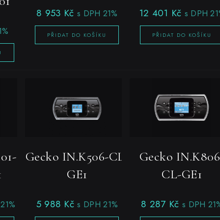
01
8 953
Kč
12 401
Kč
s DPH 21%
s DPH 2
1%
PŘIDAT DO KOŠÍKU
PŘIDAT DO KOŠÍKU
U
01-
Gecko IN.K506-CL-
Gecko IN.K806
1
GE1
CL-GE1
5 988
Kč
8 287
Kč
 21%
s DPH 21%
s DPH 21