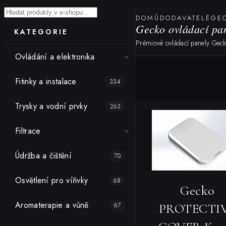
Hledat
DOMŮ
DODAVATELÉ
GE
Gecko ovládací pa
KATEGORIE
Prémiové ovládací panely Gecko
Ovládání a elektronika
Fitinky a instalace
334
Trysky a vodní prvky
263
Filtrace
Údržba a čištění
70
Osvětlení pro vířivky
68
Gecko
Aromaterapie a vůně
67
PROTECTI