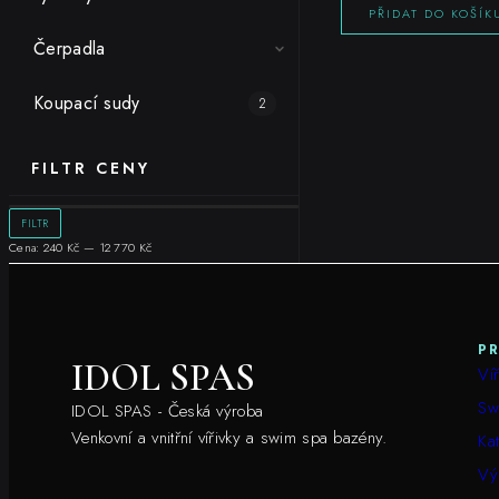
PŘIDAT DO KOŠÍK
Čerpadla
Koupací sudy
2
FILTR CENY
Minimální
Maximální
FILTR
cena
cena
Cena:
240 Kč
—
12 770 Kč
P
IDOL SPAS
Víř
Sw
IDOL SPAS - Česká výroba
Venkovní a vnitřní vířivky a swim spa bazény.
Ka
Vý