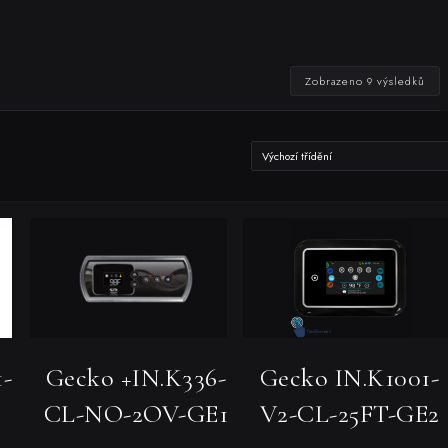
Zobrazeno 9 výsledků
1-
Gecko +IN.K336-
Gecko IN.K1001-
CL-NO-2OV-GE1
V2-CL-25FT-GE2