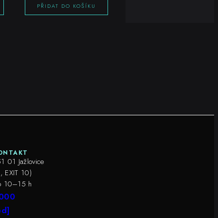
PŘIDAT DO KOŠÍKU
ONTAKT
1 01 Jažlovice
, EXIT 10)
o 10–15 h
 000
ed]