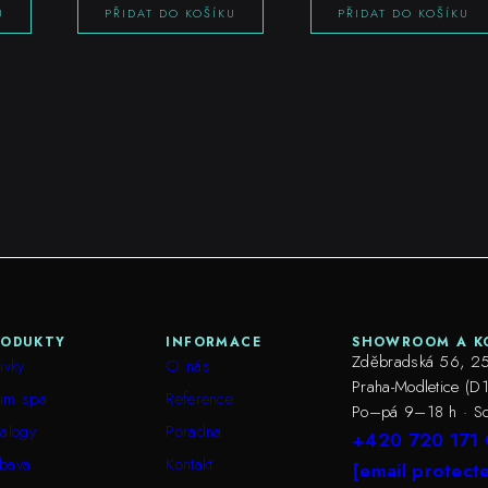
U
PŘIDAT DO KOŠÍKU
PŘIDAT DO KOŠÍKU
RODUKTY
INFORMACE
SHOWROOM A K
Zděbradská 56, 25
ivky
O nás
Praha-Modletice (D1
im spa
Reference
Po–pá 9–18 h · S
talogy
Poradna
+420 720 171
bava
Kontakt
[email protect