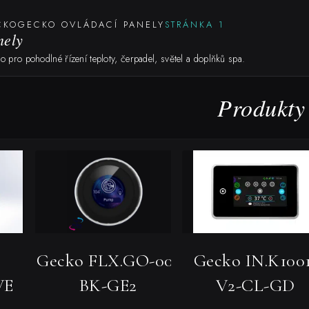
CKO
GECKO OVLÁDACÍ PANELY
STRÁNKA 1
nely
 pro pohodlné řízení teploty, čerpadel, světel a doplňků spa.
Produkty
Gecko FLX.GO-00-
Gecko IN.K100
VE
BK-GE2
V2-CL-GD