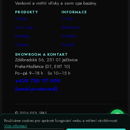
Venkovní a vnitřní vířivky a swim spa bazény.
PRODUKTY
INFORMACE
Vířivky
O nás
Swim spa
Reference
Katalogy
Poradna
Výbava
Kontakt
SHOWROOM A KONTAKT
Zděbradská 56, 251 01 Jažlovice
Praha-Modletice (D1, EXIT 10)
Po–pá 9–18 h · So 10–15 h
+420 720 171 000
[email protected]
© 2026 IDOL SPAS
Ochrana osobních údajů
Soubory cookies
Používáme cookies pro správné fungování webu a měření návštěvnosti.
Více informací