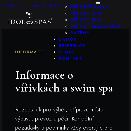
KONFIGURÁTOR
Přeskočit na hlavní obsah
Přeskočit na zápatí
VÍŘIVKY FAMILY
VÍŘIVKY LITE
VÍŘIVKY IDOL
VÍŘIVKY ALEXA SPAS
BAZÉNY
E-SHOP
REFERENCE
O NÁS
INFORMACE
KONTAKT
Informace o
vířivkách a swim spa
Rozcestník pro výběr, přípravu místa,
výbavu, provoz a péči. Konkrétní
požadavky a podmínky vždy ověřujte pro