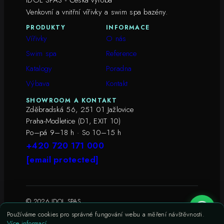
Venkovní a vnitřní vířivky a swim spa bazény.
PRODUKTY
INFORMACE
Vířivky
O nás
Swim spa
Reference
Katalogy
Poradna
Výbava
Kontakt
SHOWROOM A KONTAKT
Zděbradská 56, 251 01 Jažlovice
Praha-Modletice (D1, EXIT 10)
Po–pá 9–18 h · So 10–15 h
+420 720 171 000
[email protected]
© 2026 IDOL SPAS
Ochrana osobních údajů
Soubory cookies
Používáme cookies pro správné fungování webu a měření návštěvnosti.
Více informací