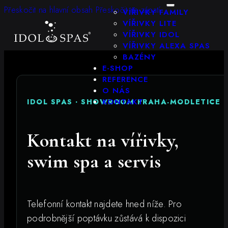
KONFIGURÁTOR
Přeskočit na hlavní obsah
Přeskočit na zápatí
VÍŘIVKY FAMILY
VÍŘIVKY LITE
VÍŘIVKY IDOL
VÍŘIVKY ALEXA SPAS
BAZÉNY
E-SHOP
REFERENCE
O NÁS
KONTAKT
IDOL SPAS · SHOWROOM PRAHA-MODLETICE
Kontakt na vířivky,
swim spa a servis
Telefonní kontakt najdete hned níže. Pro
podrobnější poptávku zůstává k dispozici