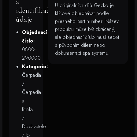
a
U originálních dílů Gecko je
identifikační
klíčové objednávat podle
údaje
přesného part number. Název
produktu může být zkrácený,
Objednací
ale objednací číslo musí sedět
číslo:
s původním dílem nebo
0800-
dokumentací spa systému.
290000
Kategorie:
Čerpadla
/
Čerpadla
a
fitinky
/
Dodavatelé
/ E-