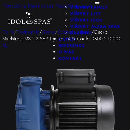
KONFIGURÁTOR
Přeskočit na hlavní obsah
Přeskočit na zápatí
VÍŘIVKY FAMILY
VÍŘIVKY LITE
VÍŘIVKY IDOL
VÍŘIVKY ALEXA SPAS
Domů
/
Dodavatelé
/
Gecko
/
Čerpadla a fitinky
/
Gecko
BAZÉNY
Maelstrom MS-1 2.5HP 1rychlostní čerpadlo 0800-290000
E-SHOP
🔍
REFERENCE
O NÁS
KONTAKT