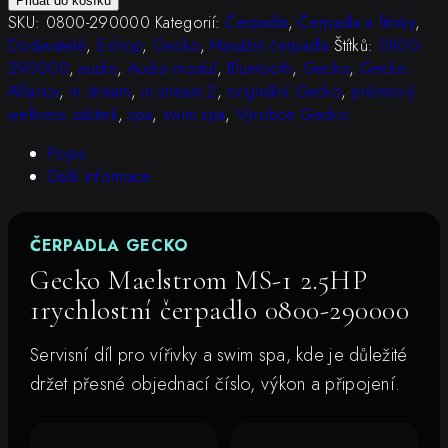
Přidat do košíku
MS-
SKU:
0800-290000
Kategorií:
Čerpadla
,
Čerpadla a fitinky
,
1
Dodavatelé
,
E-shop
,
Gecko
,
Masážní čerpadla
Štítků:
0800-
2.5HP
290000
,
audio
,
Audio modul
,
Bluetooth
,
Gecko
,
Gecko
1rychlostní
Alliance
,
in.stream
,
in.stream 2
,
originální Gecko
,
prémiový
čerpadlo
wellness zážitek
,
spa
,
swim spa
,
Výrobce Gecko
0800-
290000
Popis
množství
Další informace
ČERPADLA GECKO
Gecko Maelstrom MS-1 2.5HP
1rychlostní čerpadlo 0800-290000
Servisní díl pro vířivky a swim spa, kde je důležité
držet přesné objednací číslo, výkon a připojení.