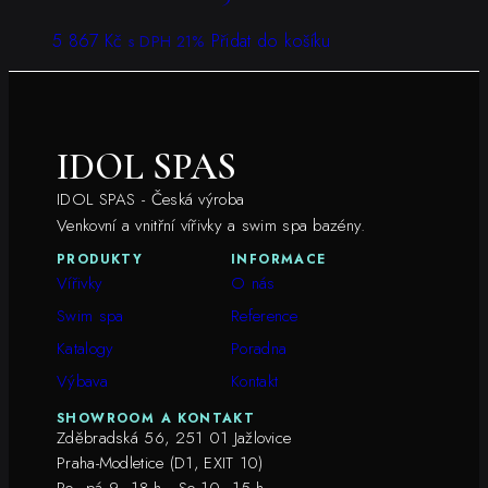
5 867
Kč
Přidat do košíku
s DPH 21%
IDOL SPAS
IDOL SPAS - Česká výroba
Venkovní a vnitřní vířivky a swim spa bazény.
PRODUKTY
INFORMACE
Vířivky
O nás
Swim spa
Reference
Katalogy
Poradna
Výbava
Kontakt
SHOWROOM A KONTAKT
Zděbradská 56, 251 01 Jažlovice
Praha-Modletice (D1, EXIT 10)
Po–pá 9–18 h · So 10–15 h