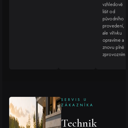
vzhledově
lišit od
původního
provedení,
ale vířivku
opravíme a
znovu plně
zprovozníme
SERVIS U
ZÁKAZNÍKA
Technik