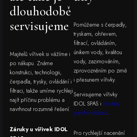
dlouhodobě
servisujeme
Pomůžeme s čerpadly,
tryskami, ohřevem,
filtrací, ovládáním,
únikem vody, kvalitou
Majitelů vířivek si vážíme i
vody, zazimováním,
po nákupu. Známe
zprovozněním po zimě
konstrukci, technologii,
i přesunem vířivky.
čerpadla, trysky, ovládání i
filtraci, takže umíme rychleji
Servisujeme vířivky
najít příčinu problému a
IDOL SPAS i
modely
navrhnout rozumné řešení.
jiných výrobců
.
Záruky u vířivek IDOL
Pro rychlejší nacenění