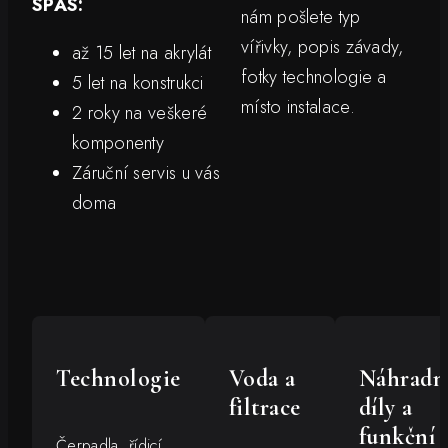
SPAS:
nám pošlete typ
vířivky, popis závady,
až 15 let na akrylát
fotky technologie a
5 let na konstrukci
místo instalace.
2 roky na veškeré
komponenty
Záruční servis u vás
doma
Technologie
Voda a
Náhradn
filtrace
díly a
funkční
Čerpadla, řídicí