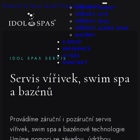
KONFIGURÁTOR
Přeskočit na hlavní obsah
Přeskočit na zápatí
VÍŘIVKY FAMILY
VÍŘIVKY LITE
VÍŘIVKY IDOL
VÍŘIVKY ALEXA SPAS
BAZÉNY
E-SHOP
REFERENCE
O NÁS
IDOL SPAS SERVIS
KONTAKT
Servis vířivek, swim spa
a bazénů
Provádíme záruční i pozáruční servis
vířivek, swim spa a bazénové technologie.
Umíme pomoci se závadou, údržbou,