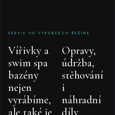
SERVIS OD VÝROBCE
CO ŘEŠÍME
Vířivky a
Opravy,
swim spa
údržba,
bazény
stěhování
nejen
i
vyrábíme,
náhradní
ale také je
díly