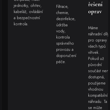
řešení
jednotky, ohřev,
Filtrace,
oprav
kabeláž, ovládání
chemie,
a bezpečnostní
dezinfekce,
kontrola.
údržba
Máme
vody,
náhradní díly
kontrola
pro opravy
správného
všech typů
provozu a
vířivek.
doporučení
Pokud už
péče.
původní
součást není
dostupná,
použijeme
vhodnou
kompatibilní
náhradu. Ta
se může