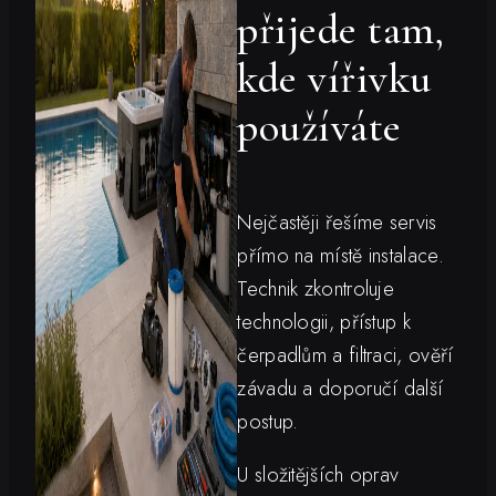
přijede tam,
kde vířivku
používáte
Nejčastěji řešíme servis
přímo na místě instalace.
Technik zkontroluje
technologii, přístup k
čerpadlům a filtraci, ověří
závadu a doporučí další
postup.
U složitějších oprav