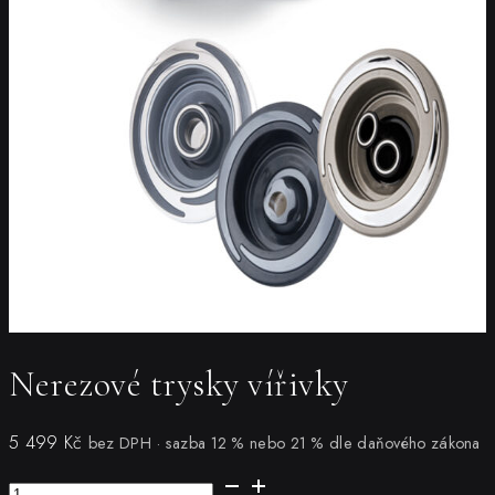
Nerezové trysky vířivky
5 499
Kč
bez DPH · sazba 12 % nebo 21 % dle daňového zákona
Nerezové