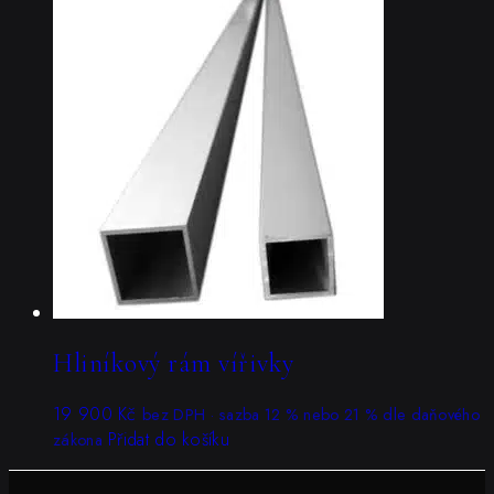
Hliníkový rám vířivky
19 900
Kč
bez DPH · sazba 12 % nebo 21 % dle daňového
Přidat do košíku
zákona