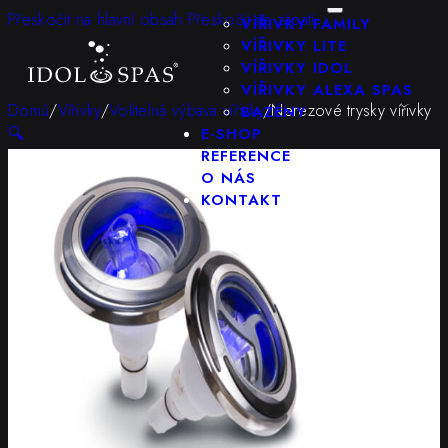
KONFIGURÁTOR
Přeskočit na hlavní obsah
Přeskočit na zápatí
VÍŘIVKY FAMILY
VÍŘIVKY LITE
VÍŘIVKY IDOL
VÍŘIVKY ALEXA SPAS
Domů
/
Vířivky
/
Volitelná výbava vířivky
/
Nerezové trysky vířivky
BAZÉNY
🔍
E-SHOP
REFERENCE
O NÁS
KONTAKT