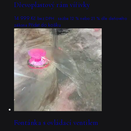
Dřevoplastový rám vířivky
14 999
Kč
bez DPH · sazba 12 % nebo 21 % dle daňového
Přidat do košíku
zákona
Fontánka s ovládací ventilem