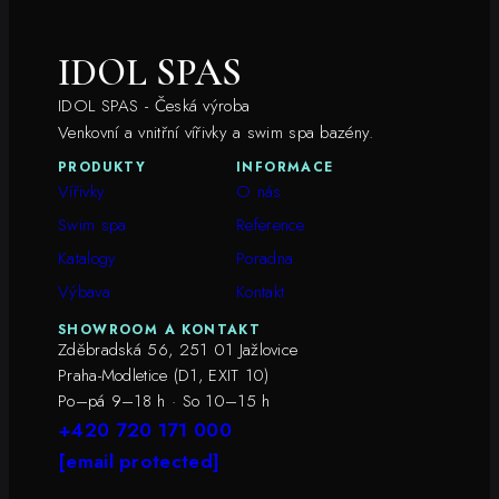
IDOL SPAS
IDOL SPAS - Česká výroba
Venkovní a vnitřní vířivky a swim spa bazény.
PRODUKTY
INFORMACE
Vířivky
O nás
Swim spa
Reference
Katalogy
Poradna
Výbava
Kontakt
SHOWROOM A KONTAKT
Zděbradská 56, 251 01 Jažlovice
Praha-Modletice (D1, EXIT 10)
Po–pá 9–18 h · So 10–15 h
+420 720 171 000
[email protected]