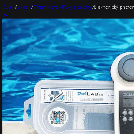
Domů
/
E-shop
/
Chemie pro vířivky a bazény
/
Elektronický photo
🔍