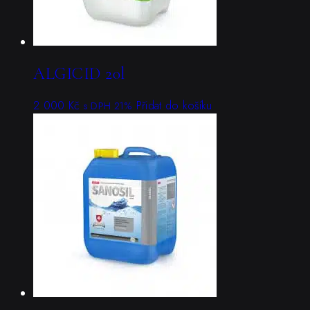
ALGICID 20l
2 000
Kč
Přidat do košíku
s DPH 21%