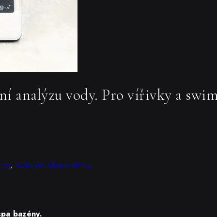
í analýzu vody. Pro vířivky a swim
ody
,
Volitelná výbava vířivky
spa bazény.