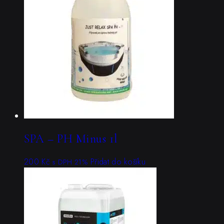
SPA – PH Minus 1l
200
Kč
Přidat do košíku
s DPH 21%