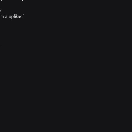
y
m a aplikací
k