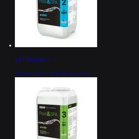
pH Minus 20l
865
Kč
Přidat do košíku
s DPH 21%