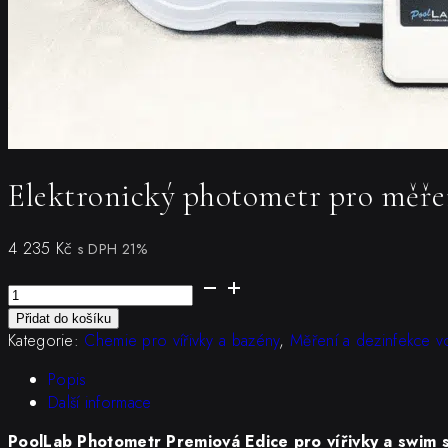
Elektronický photometr pro měřen
4 235
Kč
s DPH 21%
Elektronický
photometr
Přidat do košíku
pro
Kategorie:
Chemie pro vířivky a bazény
,
Měření a dezinfekce v
měření
analýzu
Popis
vody.
Další informace
Pro
PoolLab Photometr Premiová Edice pro vířivky a swim 
vířivky