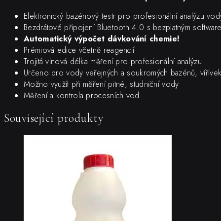
a
Elektronický bazénový testr pro profesionální analýzu vod
swim
Bezdrátové připojení Bluetooth 4.0 s bezplatným software
spa
Automatický výpočet dávkování chemie!
bazény.
Prémiová edice včetně reagencií
množství
Trojitá vlnová délka měření pro profesionální analýzu
Určeno pro vody veřejných a soukromých bazénů, vířive
Možno využít při měření pitné, studniční vody
Měření a kontrola procesních vod
Související produkty