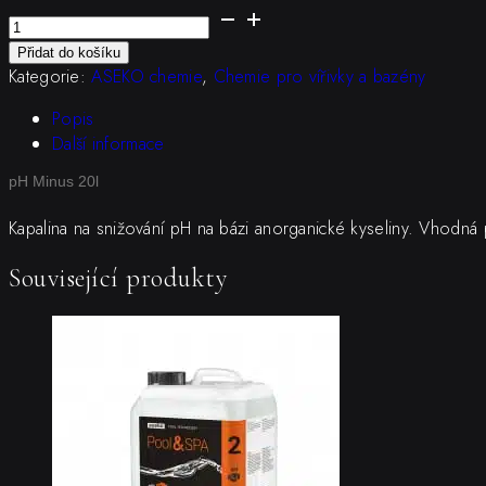
pH
Minus
Přidat do košíku
20l
Kategorie:
ASEKO chemie
,
Chemie pro vířivky a bazény
množství
Popis
Další informace
pH Minus 20l
Kapalina na snižování pH na bázi anorganické kyseliny. Vhodná
Související produkty