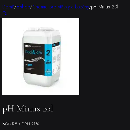
Domů
/
E-shop
/
Chemie pro vířivky a bazény
/
pH Minus 20l
🔍
pH Minus 20l
865
Kč
s DPH 21%