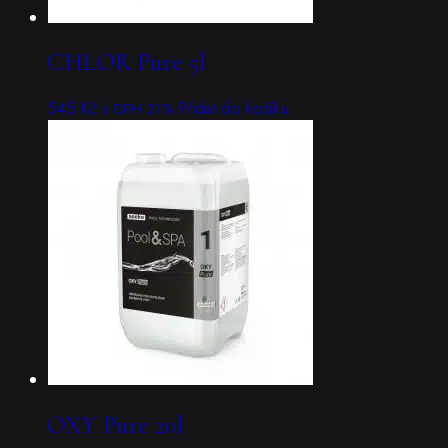
CHLOR Pure 5l
545
Kč
Přidat do košíku
s DPH 21%
OXY Pure 20l