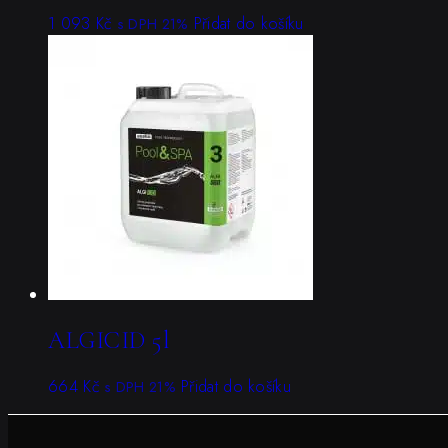
1 093
Kč
Přidat do košíku
s DPH 21%
ALGICID 5l
664
Kč
Přidat do košíku
s DPH 21%