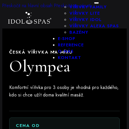
KONFIGURÁTOR
Přeskočit na hlavní obsah
Přeskočit na zápatí
VÍŘIVKY FAMILY
VÍŘIVKY LITE
VÍŘIVKY IDOL
VÍŘIVKY ALEXA SPAS
BAZÉNY
E-SHOP
REFERENCE
O NÁS
ČESKÁ VÍŘIVKA NA MÍRU
KONTAKT
Olympea
Komfortní vířivka pro 3 osoby je vhodná pro každého,
kdo si chce užít doma kvalitní masáž.
CENA OD