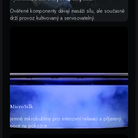
Ověřené komponenty dávají masáži sílu, ale současně
drží provoz kultivovaný a servisovatelný.
MicroSilk
Jemné mikrobubliny pro intenzivní relaxaci a příjemný
pocit na pokožce.