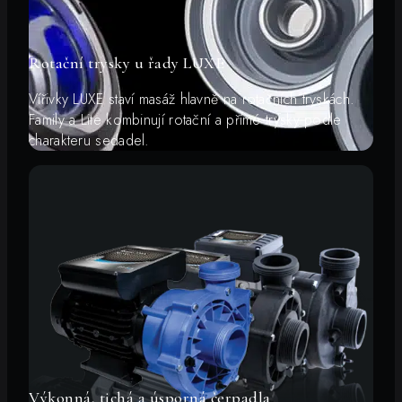
Rotační trysky u řady LUXE
Vířivky LUXE staví masáž hlavně na rotačních tryskách.
Family a Lite kombinují rotační a přímé trysky podle
charakteru sedadel.
Výkonná, tichá a úsporná čerpadla