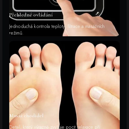
Přehledné ovládání
Jednoduchá kontrola teploty, filtrace a masážních
režimů.
Masáž chodidel
Detail, který výrazně zvyšuje pocit relaxace při