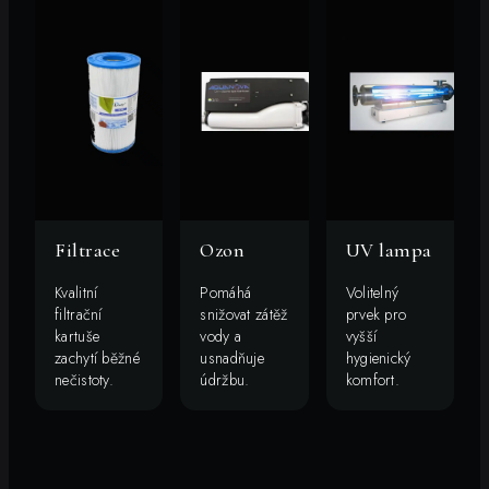
Filtrace
Ozon
UV lampa
Kvalitní
Pomáhá
Volitelný
filtrační
snižovat zátěž
prvek pro
kartuše
vody a
vyšší
zachytí běžné
usnadňuje
hygienický
nečistoty.
údržbu.
komfort.