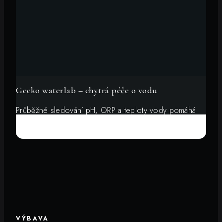
Gecko waterlab – chytrá péče o vodu
Průběžné sledování pH, ORP a teploty vody pomáhá
rychle poznat, kdy je potřeba vodu upravit. Méně
odhadování, čistější voda a pohodlnější údržba.
VÝBAVA