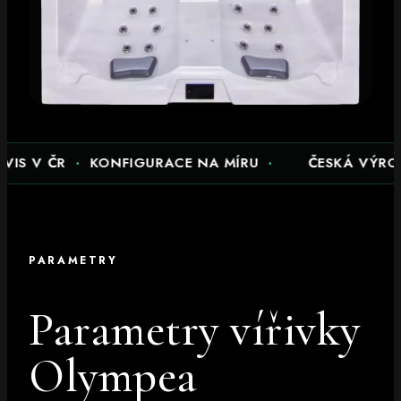
ČR
·
KONFIGURACE NA MÍRU
·
ČESKÁ VÝROBA
·
RO
PARAMETRY
Parametry vířivky
Olympea