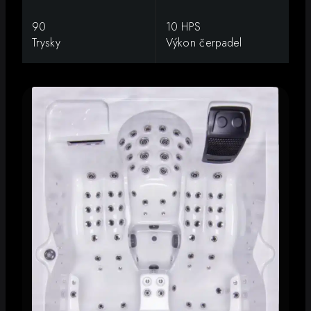
90
10 HPS
Trysky
Výkon čerpadel