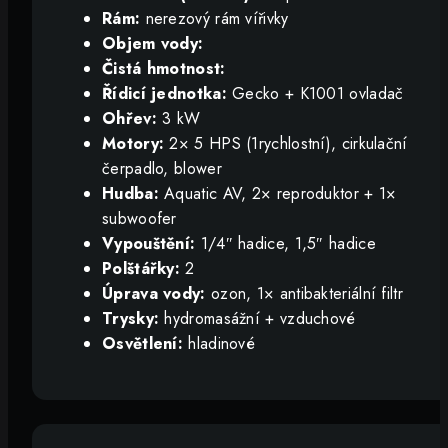
Rám:
nerezový rám vířivky
Objem vody:
Čistá hmotnost:
Řídicí jednotka:
Gecko + K1001 ovladač
Ohřev:
3 kW
Motory:
2× 5 HPS (1rychlostní), cirkulační
čerpadlo, blower
Hudba:
Aquatic AV, 2× reproduktor + 1×
subwoofer
Vypouštění:
1/4″ hadice, 1,5″ hadice
Polštářky:
2
Úprava vody:
ozon, 1× antibakteriální filtr
Trysky:
hydromasážní + vzduchové
Osvětlení:
hladinové