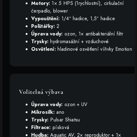
Motory:
1× 5 HPS (1rychlostní), cirkulační
čerpadlo, blower
Vypouštění:
1/4″ hadice, 1,5″ hadice
Polštářky:
2
Úprava vody:
ozon, 1× antibakteriální filtr
Trysky:
hydromasážní + vzduchové
Osvětlení:
hladinové osvětlení vířivky Emotion
Volitelná výbava
Úprava vody:
ozon + UV
Mikrosilk:
ano
Trysky:
Pulsar Shiatsu
Filtrace:
písková
Hudba:
Aquatic AV, 2× reproduktor + 1×