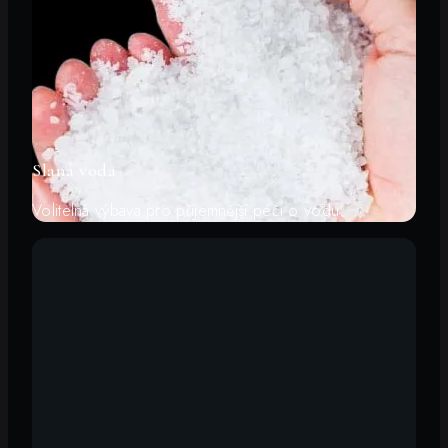
Slaná voda
Volitelná výbava pro příjemnější péči o vodu.