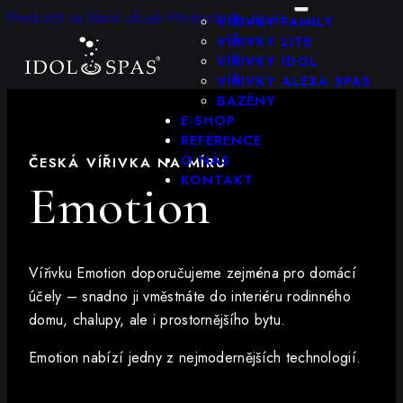
KONFIGURÁTOR
Přeskočit na hlavní obsah
Přeskočit na zápatí
VÍŘIVKY FAMILY
VÍŘIVKY LITE
VÍŘIVKY IDOL
VÍŘIVKY ALEXA SPAS
BAZÉNY
E-SHOP
REFERENCE
O NÁS
ČESKÁ VÍŘIVKA NA MÍRU
KONTAKT
Emotion
Vířivku Emotion doporučujeme zejména pro domácí
účely – snadno ji vměstnáte do interiéru rodinného
domu, chalupy, ale i prostornějšího bytu.
Emotion nabízí jedny z nejmodernějších technologií.