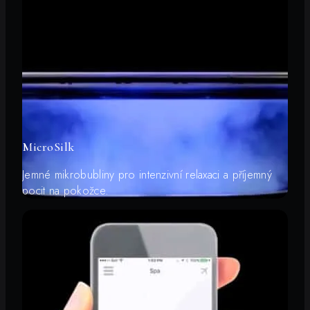
MicroSilk
Jemné mikrobubliny pro intenzivní relaxaci a příjemný
pocit na pokožce.