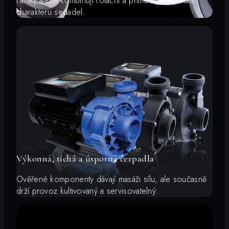
Family a Lite kombinují rotační a přímé trysky podle
charakteru sedadel.
Výkonná, tichá a úsporná čerpadla
Ověřené komponenty dávají masáži sílu, ale současně
drží provoz kultivovaný a servisovatelný.