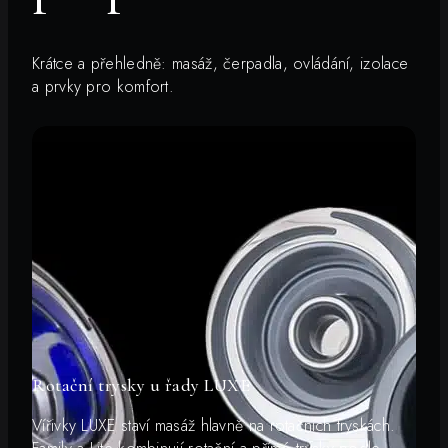
Krátce a přehledně: masáž, čerpadla, ovládání, izolace
a prvky pro komfort.
Rotační trysky u řady LUXE
Vířivky LUXE staví masáž hlavně na rotačních tryskách.