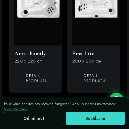
Anna Family
Ema Lite
220 x 220 cm
200 x 200 cm
DETAIL
DETAIL
PRODUKTU
PRODUKTU
Používáme cookies pro správné fungování webu a měření návštěvnosti.
Více informací
Odmítnout
Souhlasím
Zavolat
Nezávazná poptávka