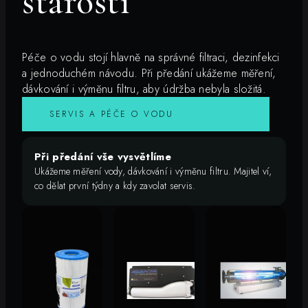
starostí
Péče o vodu stojí hlavně na správné filtraci, dezinfekci
a jednoduchém návodu. Při předání ukážeme měření,
dávkování i výměnu filtru, aby údržba nebyla složitá.
SERVIS A PÉČE O VODU
Při předání vše vysvětlíme
Ukážeme měření vody, dávkování i výměnu filtru. Majitel ví,
co dělat první týdny a kdy zavolat servis.