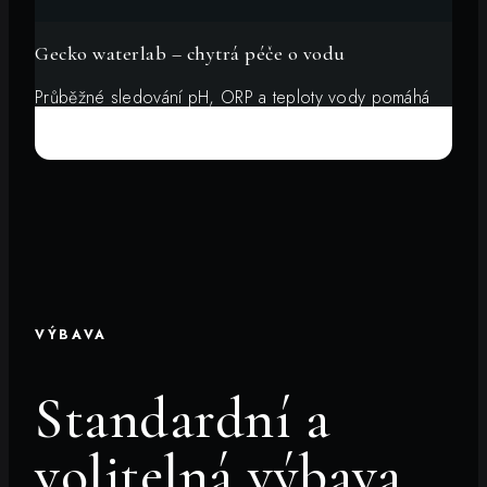
Gecko waterlab – chytrá péče o vodu
Průběžné sledování pH, ORP a teploty vody pomáhá
rychle poznat, kdy je potřeba vodu upravit. Méně
odhadování, čistější voda a pohodlnější údržba.
VÝBAVA
Standardní a
volitelná výbava