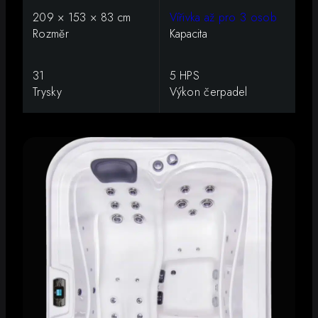
209 × 153 × 83 cm
Vířivka až pro 3 osob
Rozměr
Kapacita
31
5 HPS
Trysky
Výkon čerpadel