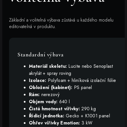
Základní a volitelná výbava zůstává u každého modelu
editovatelná v produktu.
Standardní výbava
Materiál skeletu:
Lucite nebo Senoplast
akrylát + spray roving
Izolace:
Polyfoam + hliníková izolační fólie
Obložení (kabinet):
PS panel
Rám:
nerezový
Objem vody:
640 l
Čistá hmotnost vířivky:
290 kg
Řídicí jednotka:
Gecko + K1001 panel
Ohřev vířivky Emotion:
3 kW