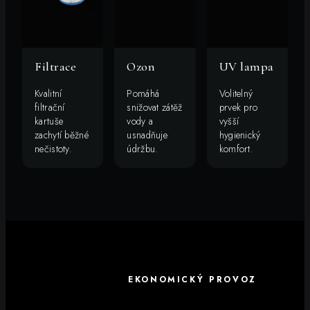
Filtrace
Ozon
UV lampa
Kvalitní
Pomáhá
Volitelný
filtrační
snižovat zátěž
prvek pro
kartuše
vody a
vyšší
zachytí běžné
usnadňuje
hygienický
nečistoty.
údržbu.
komfort.
EKONOMICKÝ PROVOZ