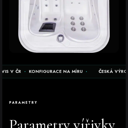
 ČR
·
KONFIGURACE NA MÍRU
·
ČESKÁ VÝROBA
·
RO
PARAMETRY
Parametry vířivky