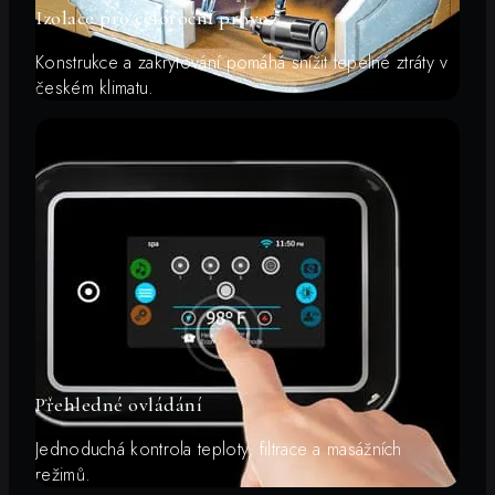
Izolace pro celoroční provoz
Konstrukce a zakrytování pomáhá snížit tepelné ztráty v
českém klimatu.
Přehledné ovládání
Jednoduchá kontrola teploty, filtrace a masážních
režimů.