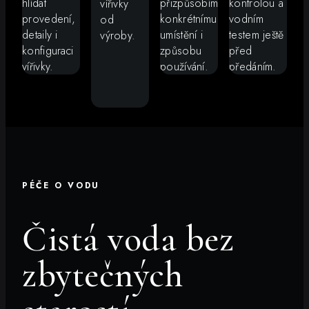
hlídat
přizpůsobíme
kontrolou a
vířivky
provedení,
konkrétnímu
vodním
od
detaily i
umístění i
testem ještě
výroby.
konfiguraci
způsobu
před
vířivky.
používání.
předáním.
PÉČE O VODU
Čistá voda bez
zbytečných