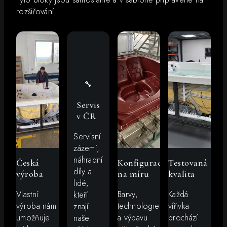
rozšiřování.
🔧
Servis
v ČR
Servisní
zázemí,
náhradní
Česká
Konfigurace
Testovaná
díly a
výroba
na míru
kvalita
lidé,
Vlastní
Barvy,
Každá
kteří
výroba nám
technologie
vířivka
znají
umožňuje
a výbavu
prochází
naše