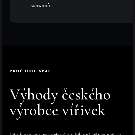
subwoofer
PROČ IDOL SPAS
Výhody českého
výrobce vířivek
Tyto bloky jsou samostatné a v šabloně připravené na