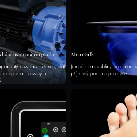
chá a úsporná čerpadla
MicroSilk
onenty dávají masáži sílu, ale
Jemné mikrobubliny pro intenziv
í provoz kultivovaný a
příjemný pocit na pokožce.
ý.