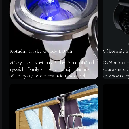
Rotační trysky u řady LUXE
Výkonná, ti
Vířivky LUXE staví masáž hlavně na rotačních
Ověřené komp
tryskách. Family a Lite kombinují rotační a
současně drž
přímé trysky podle charakteru sedadel.
servisovateln