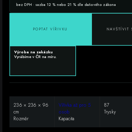
bez DPH · sazba 12 % nebo 21 % dle daňového zákona
POPTAT VÍŘIVKU
NAVŠTÍVI
Výroba na zakázku
Vyrábíme v ČR na míru.
236 × 236 × 96
Vířivka až pro 5
87
cm
osob
Trysky
Rozměr
Kapacita