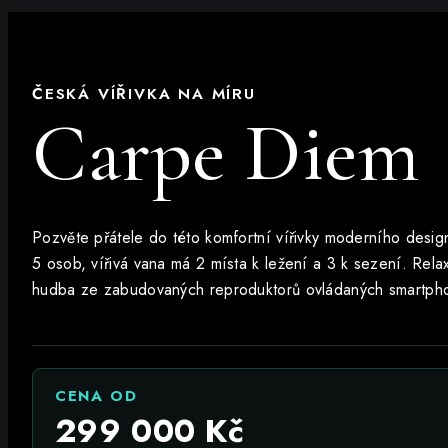
ČESKÁ VÍŘIVKA NA MÍRU
Carpe Diem
Pozvěte přátele do této komfortní vířivky moderního desi
5 osob, vířivá vana má 2 místa k ležení a 3 k sezení. Rel
hudba ze zabudovaných reproduktorů ovládaných smartph
CENA OD
299 000
Kč