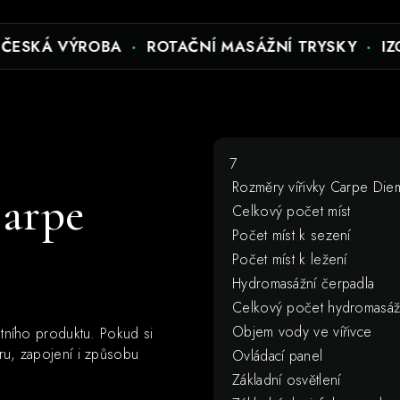
Á VÝROBA
·
ROTAČNÍ MASÁŽNÍ TRYSKY
·
IZOLACE
7
Rozměry vířivky Carpe Die
Carpe
Celkový počet míst
Počet míst k sezení
Počet míst k ležení
Hydromasážní čerpadla
Celkový počet hydromasážn
Objem vody ve vířivce
étního produktu. Pokud si
oru, zapojení i způsobu
Ovládací panel
Základní osvětlení