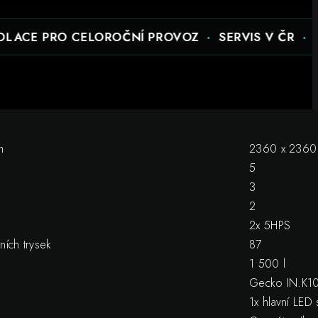
 PRO CELOROČNÍ PROVOZ
·
SERVIS V ČR
·
KONFIG
m
2360 x 2360
5
3
2
2x 5HPS
ích trysek
87
1 500 l
Gecko IN.K1
1x hlavní LED