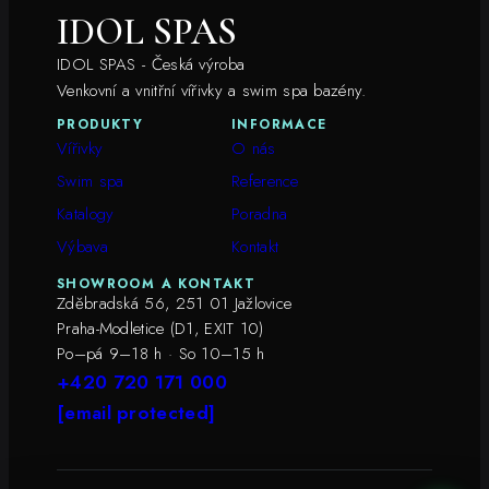
IDOL SPAS
IDOL SPAS - Česká výroba
Venkovní a vnitřní vířivky a swim spa bazény.
PRODUKTY
INFORMACE
Vířivky
O nás
Swim spa
Reference
Katalogy
Poradna
Výbava
Kontakt
SHOWROOM A KONTAKT
Zděbradská 56, 251 01 Jažlovice
Praha-Modletice (D1, EXIT 10)
Po–pá 9–18 h · So 10–15 h
+420 720 171 000
[email protected]