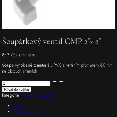
Šoupátkový ventil CMP 2″× 2″
847
Kč
s DPH 21%
Šoupě vyrobené z materiálu PVC s vnitřním průměrem 60 mm
na obouch stranách
Šoupátkový
ventil
Přidat do košíku
CMP
Kategorie:
Ventily a regulace
2"×
2"
Popis
množství
Další informace