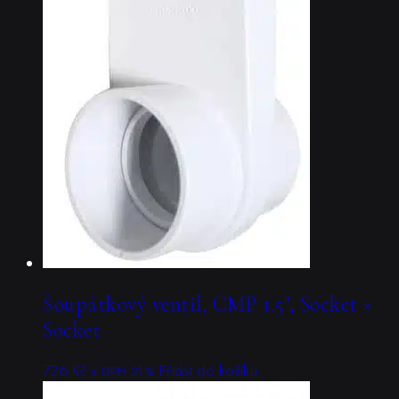
Šoupátkový ventil, CMP 1.5″, Socket ×
Socket
726
Kč
Přidat do košíku
s DPH 21%