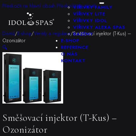
KONFIGURÁTOR
Přeskočit na hlavní obsah
Přeskočit na zápatí
VÍŘIVKY FAMILY
VÍŘIVKY LITE
VÍŘIVKY IDOL
VÍŘIVKY ALEXA SPAS
Domů
/
E-shop
/
Ventily a regulace
/
Směšovací injektor (T-Kus) –
BAZÉNY
Ozonizátor
E-SHOP
🔍
REFERENCE
O NÁS
KONTAKT
Směšovací injektor (T-Kus) –
Ozonizátor