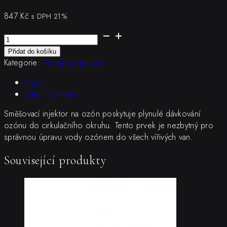
847
Kč
s DPH 21%
Směšovací
injektor
Přidat do košíku
(T-
Kategorie:
Ventily a regulace
Kus)
-
Popis
Ozonizátor
Další informace
množství
Směšovací injektor na ozón poskytuje plynulé dávkování
ozónu do cirkulačního okruhu. Tento prvek je nezbytný pro
správnou úpravu vody ozónem do všech vířivých van.
Související produkty