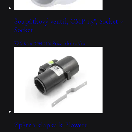
Šoupátkový ventil, CMP 1.5″, Socket ×
Socket
726
Kč
Přidat do košíku
s DPH 21%
Zpětná klapka k Bloweru