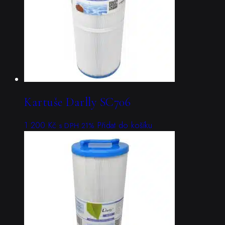
Kartuše Darlly SC706
1 200
Kč
Přidat do košíku
s DPH 21%