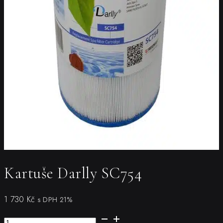
Kartuše Darlly SC754
1 730
Kč
s DPH 21%
Kartuše