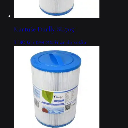
Kartuše Darlly SC705
1 140
Kč
Přidat do košíku
s DPH 21%