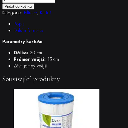
Darlly
Přidat do košíku
SC754
Kategorie:
Filtrace
,
Kartuš
množství
Popis
Další informace
Parametry kartuše
Délka:
20 cm
Průměr vnější:
15 cm
Závit jemný vnější
Související produkty