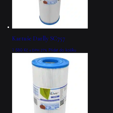
Kartuše Darlly SC757
1 580
Kč
Přidat do košíku
s DPH 21%