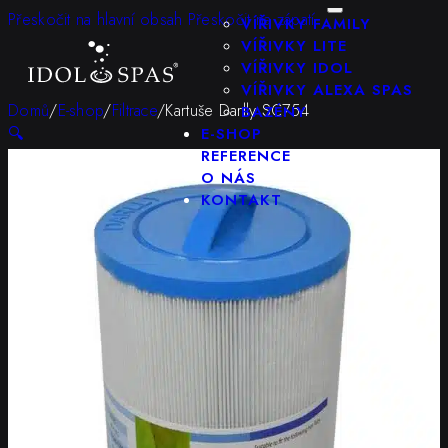
KONFIGURÁTOR
Přeskočit na hlavní obsah
Přeskočit na zápatí
VÍŘIVKY FAMILY
VÍŘIVKY LITE
VÍŘIVKY IDOL
VÍŘIVKY ALEXA SPAS
Domů
/
E-shop
/
Filtrace
/
Kartuše Darlly SC754
BAZÉNY
🔍
E-SHOP
REFERENCE
O NÁS
KONTAKT