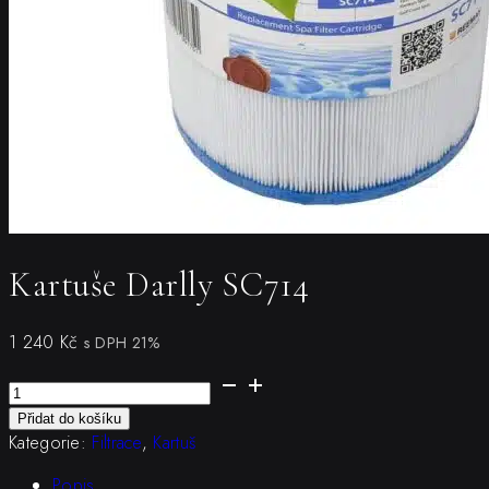
Kartuše Darlly SC714
1 240
Kč
s DPH 21%
Kartuše
Darlly
Přidat do košíku
SC714
Kategorie:
Filtrace
,
Kartuš
množství
Popis