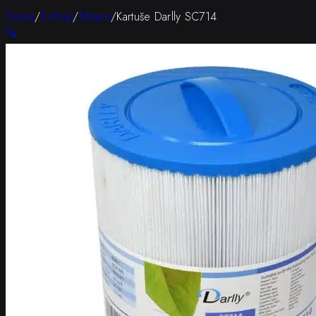
Domů
/
E-shop
/
Filtrace
/
Kartuše Darlly SC714
🔍