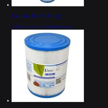
Kartuše Darlly SC757
1 580
Kč
Přidat do košíku
s DPH 21%