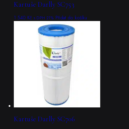
Kartuše Darlly SC753
1 540
Kč
Přidat do košíku
s DPH 21%
Kartuše Darlly SC706