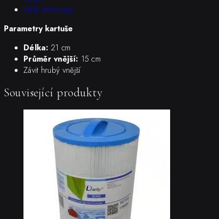
Další informace
Parametry kartuše
Délka:
21 cm
Průměr vnější:
15 cm
Závit hrubý vnější
Související produkty