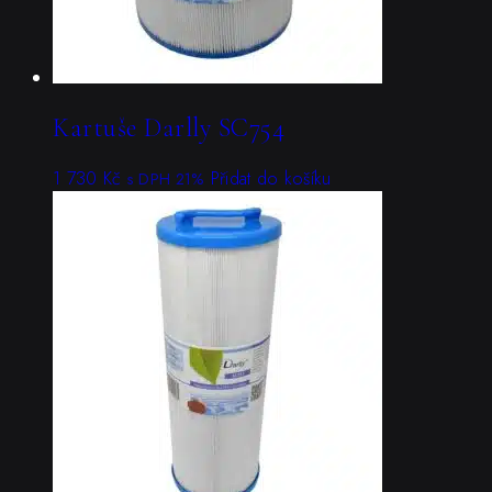
Kartuše Darlly SC754
1 730
Kč
Přidat do košíku
s DPH 21%