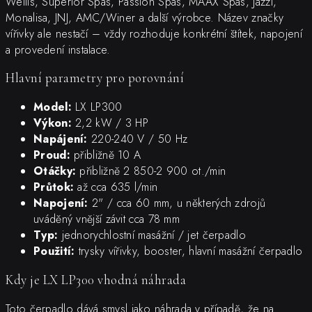
Wellis, Superior Spas, Passion Spas, MAAX Spas, Jazzi,
Monalisa, JNJ, AMC/Winer a další výrobce. Název značky
vířivky ale nestačí – vždy rozhoduje konkrétní štítek, napojení
a provedení instalace.
Hlavní parametry pro porovnání
Model:
LX LP300
Výkon:
2,2 kW / 3 HP
Napájení:
220-240 V / 50 Hz
Proud:
přibližně 10 A
Otáčky:
přibližně 2 850-2 900 ot./min
Průtok:
až cca 635 l/min
Napojení:
2" / cca 60 mm, u některých zdrojů
uváděný vnější závit cca 78 mm
Typ:
jednorychlostní masážní / jet čerpadlo
Použití:
trysky vířivky, booster, hlavní masážní čerpadlo
Kdy je LX LP300 vhodná náhrada
Toto čerpadlo dává smysl jako náhrada v případě, že na