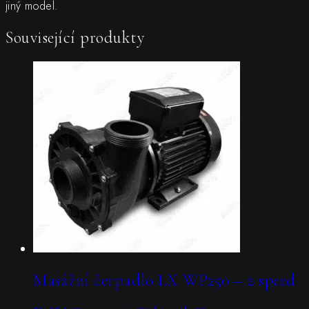
jiný model.
Související produkty
Masážní čerpadlo LX WP250 – 2 speed