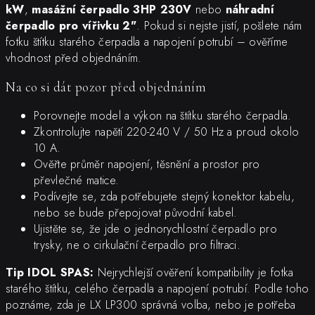
kW
,
masážní čerpadlo 3HP 230V
nebo
náhradní
čerpadlo pro vířivku 2"
. Pokud si nejste jistí, pošlete nám
fotku štítku starého čerpadla a napojení potrubí – ověříme
vhodnost před objednáním.
Na co si dát pozor před objednáním
Porovnejte model a výkon na štítku starého čerpadla.
Zkontrolujte napětí 220-240 V / 50 Hz a proud okolo
10 A.
Ověřte průměr napojení, těsnění a prostor pro
převlečné matice.
Podívejte se, zda potřebujete stejný konektor kabelu,
nebo se bude přepojovat původní kabel.
Ujistěte se, že jde o jednorychlostní čerpadlo pro
trysky, ne o cirkulační čerpadlo pro filtraci.
Tip IDOL SPAS:
Nejrychlejší ověření kompatibility je fotka
starého štítku, celého čerpadla a napojení potrubí. Podle toho
poznáme, zda je LX LP300 správná volba, nebo je potřeba