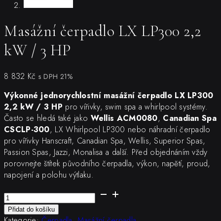
Masážní čerpadlo LX LP300 2,2
kW / 3 HP
8 832
Kč
s DPH 21%
Výkonné jednorychlostní masážní čerpadlo LX LP300
2,2 kW / 3 HP
pro vířivky, swim spa a whirlpool systémy.
Často se hledá také jako
Wellis ACM0080
,
Canadian Spa
CSCLP-300
, LX Whirlpool LP300 nebo náhradní čerpadlo
pro vířivky Hanscraft, Canadian Spa, Wellis, Superior Spas,
Passion Spas, Jazzi, Monalisa a další. Před objednáním vždy
porovnejte štítek původního čerpadla, výkon, napětí, proud,
napojení a polohu výtlaku.
Masážní
čerpadlo
Přidat do košíku
LX
Kategorie:
Čerpadla
,
Masážní čerpadla