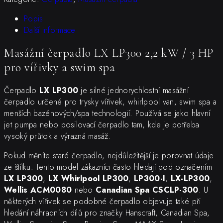
LP300
2,2
Popis
kW
Další informace
/
Masážní čerpadlo LX LP300 2,2 kW / 3 HP
3
HP
pro vířivky a swim spa
množství
Čerpadlo
LX LP300
je silné jednorychlostní masážní
čerpadlo určené pro trysky vířivek, whirlpool van, swim spa a
menších bazénových/spa technologií. Používá se jako hlavní
jet pumpa nebo posilovací čerpadlo tam, kde je potřeba
vysoký průtok a výrazná masáž.
Pokud měníte staré čerpadlo, nejdůležitější je porovnat údaje
ze štítku. Tento model zákazníci často hledají pod označením
LX LP300
,
LX Whirlpool LP300
,
LP300-I
,
LX-LP300
,
Wellis ACM0080
nebo
Canadian Spa CSCLP-300
. U
některých vířivek se podobné čerpadlo objevuje také při
hledání náhradních dílů pro značky Hanscraft, Canadian Spa,