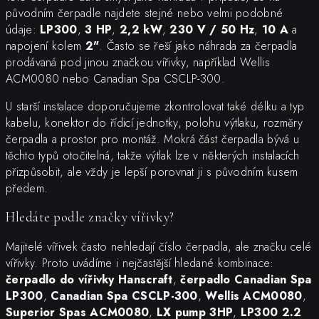
původním čerpadle najdete stejné nebo velmi podobné
údaje:
LP300
,
3 HP
,
2,2 kW
,
230 V / 50 Hz
,
10 A
a
napojení kolem
2"
. Často se řeší jako náhrada za čerpadla
prodávaná pod jinou značkou vířivky, například Wellis
ACM0080 nebo Canadian Spa CSCLP-300.
U starší instalace doporučujeme zkontrolovat také délku a typ
kabelu, konektor do řídicí jednotky, polohu výtlaku, rozměry
čerpadla a prostor pro montáž. Mokrá část čerpadla bývá u
těchto typů otočitelná, takže výtlak lze v některých instalacích
přizpůsobit, ale vždy je lepší porovnat ji s původním kusem
předem.
Hledáte podle značky vířivky?
Majitelé vířivek často nehledají číslo čerpadla, ale značku celé
vířivky. Proto uvádíme i nejčastější hledané kombinace:
čerpadlo do vířivky Hanscraft
,
čerpadlo Canadian Spa
LP300
,
Canadian Spa CSCLP-300
,
Wellis ACM0080
,
Superior Spas ACM0080
,
LX pump 3HP
,
LP300 2.2