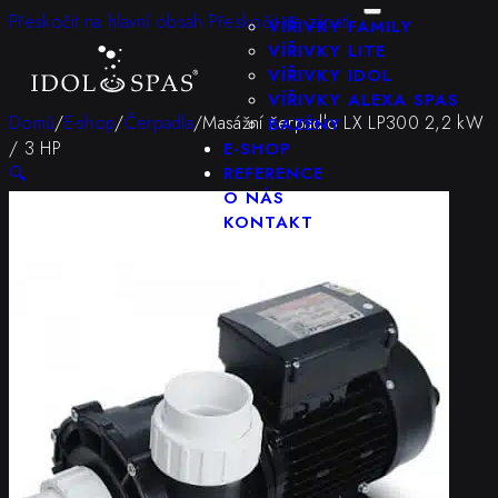
KONFIGURÁTOR
Přeskočit na hlavní obsah
Přeskočit na zápatí
VÍŘIVKY FAMILY
VÍŘIVKY LITE
VÍŘIVKY IDOL
VÍŘIVKY ALEXA SPAS
Domů
/
E-shop
/
Čerpadla
/
Masážní čerpadlo LX LP300 2,2 kW
BAZÉNY
/ 3 HP
E-SHOP
🔍
REFERENCE
O NÁS
KONTAKT