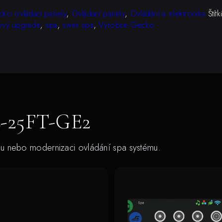
ko ovládací panely
,
Ovládací panely
,
Ovládání a elektronika
Štít
ový upgrade
,
spa
,
swim spa
,
Výrobce Gecko
L-25FT-GE2
nu nebo modernizaci ovládání spa systému.