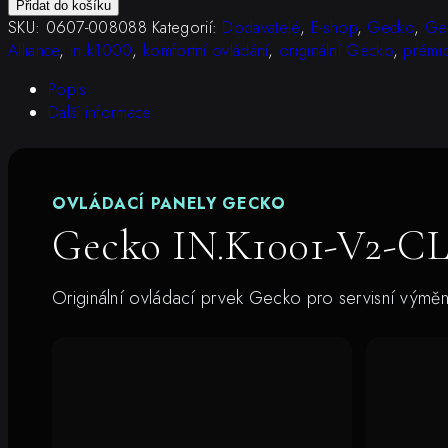
Přidat do košíku
V2-
SKU:
0607-008088
Kategorií:
Dodavatelé
,
E-shop
,
Gecko
,
Gec
CL-
Alliance
,
in.k1000
,
komfortní ovládání
,
originální Gecko
,
prémi
25FT-
GE2
Popis
množství
Další informace
OVLÁDACÍ PANELY GECKO
Gecko IN.K1001-V2-C
Originální ovládací prvek Gecko pro servisní výmě