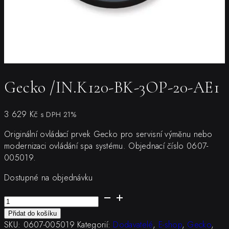
Gecko /IN.K120-BK-3OP-20-AE1
3 629
Kč
s DPH 21%
Originální ovládací prvek Gecko pro servisní výměnu nebo
modernizaci ovládání spa systému. Objednací číslo 0607-
005019.
Dostupné na objednávku
Gecko
/IN.K120-
Přidat do košíku
BK-
SKU:
0607-005019
Kategorií:
Dodavatelé
,
E-shop
,
Gecko
,