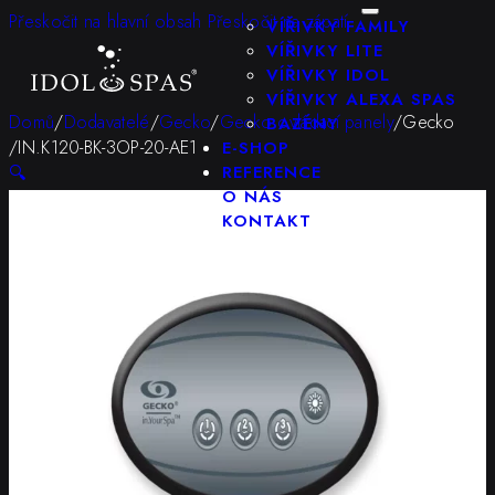
KONFIGURÁTOR
Přeskočit na hlavní obsah
Přeskočit na zápatí
VÍŘIVKY FAMILY
VÍŘIVKY LITE
VÍŘIVKY IDOL
VÍŘIVKY ALEXA SPAS
Domů
/
Dodavatelé
/
Gecko
/
Gecko ovládací panely
/
Gecko
BAZÉNY
/IN.K120-BK-3OP-20-AE1
E-SHOP
🔍
REFERENCE
O NÁS
KONTAKT