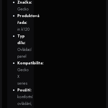
Značka:
Gecko
Produktová
řada:
in.k120
Typ
dílu:
Ovládací
panel
Kompatibilita:
Gecko
X
series
Použití:
komfortní
ovládání;