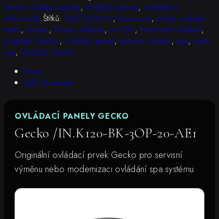
3OP-
Gecko ovládací panely
,
Ovládací panely
,
Ovládání a
20-
elektronika
Štítků:
0607-005019
,
accessory
,
druhé ovládací
AE1
místo
,
Gecko
,
Gecko Alliance
,
in.k120
,
komfortní ovládání
,
množství
originální Gecko
,
Ovládací panel
,
servisní výměna
,
spa
,
swim
spa
,
Výrobce Gecko
Popis
Další informace
OVLÁDACÍ PANELY GECKO
Gecko /IN.K120-BK-3OP-20-AE1
Originální ovládací prvek Gecko pro servisní
výměnu nebo modernizaci ovládání spa systému.