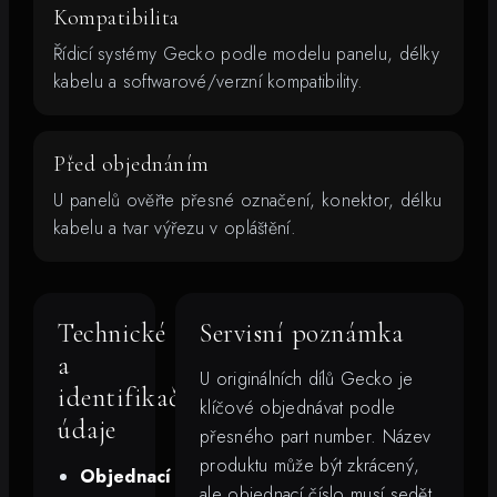
Kompatibilita
Řídicí systémy Gecko podle modelu panelu, délky
kabelu a softwarové/verzní kompatibility.
Před objednáním
U panelů ověřte přesné označení, konektor, délku
kabelu a tvar výřezu v opláštění.
Technické
Servisní poznámka
a
U originálních dílů Gecko je
identifikační
klíčové objednávat podle
údaje
přesného part number. Název
produktu může být zkrácený,
Objednací
ale objednací číslo musí sedět