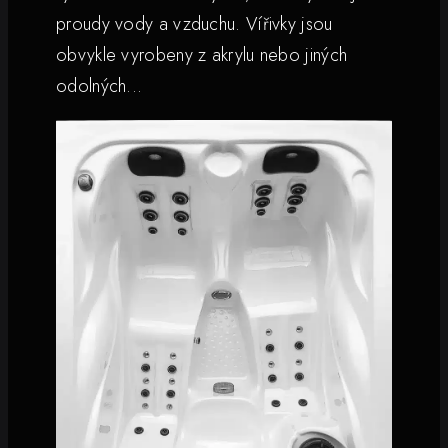
proudy vody a vzduchu. Vířivky jsou
obvykle vyrobeny z akrylu nebo jiných
odolných...