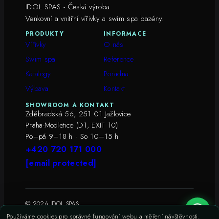
IDOL SPAS - Česká výroba
Venkovní a vnitřní vířivky a swim spa bazény.
PRODUKTY
INFORMACE
Vířivky
O nás
Swim spa
Reference
Katalogy
Poradna
Výbava
Kontakt
SHOWROOM A KONTAKT
Zděbradská 56, 251 01 Jažlovice
Praha-Modletice (D1, EXIT 10)
Po–pá 9–18 h · So 10–15 h
+420 720 171 000
[email protected]
© 2026 IDOL SPAS
Ochrana osobních údajů
Soubory cookies
Používáme cookies pro správné fungování webu a měření návštěvnosti.