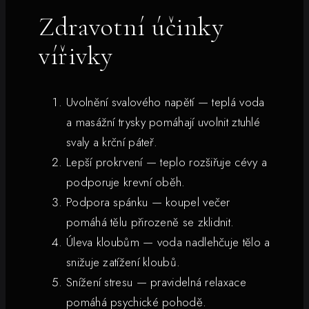
Zdravotní účinky
vířivky
Uvolnění svalového napětí — teplá voda
a masážní trysky pomáhají uvolnit ztuhlé
svaly a krční páteř.
Lepší prokrvení — teplo rozšiřuje cévy a
podporuje krevní oběh.
Podpora spánku — koupel večer
pomáhá tělu přirozeně se zklidnit.
Úleva kloubům — voda nadlehčuje tělo a
snižuje zatížení kloubů.
Snížení stresu — pravidelná relaxace
pomáhá psychické pohodě.