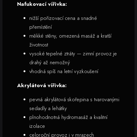
Nafukovací vířivka:
nižší pořizovací cena a snadné
přemístění
měkké stěny, omezená masáž a kratší
životnost
vysoké tepelné ztráty — zimní provoz je
drahý až nemožný
vhodná spíš na letní vyzkoušení
Akrylátová vířivka:
pevná akrylátová skořepina s tvarovanými
sedadly a lehátky
plnohodnotná hydromasáž a kvalitní
izolace
celoroční provoz i v mrazech