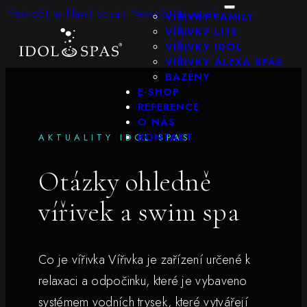
KONFIGURÁTOR
Přeskočit na hlavní obsah
Přeskočit na zápatí
VÍŘIVKY FAMILY
VÍŘIVKY LITE
VÍŘIVKY IDOL
VÍŘIVKY ALEXA SPAS
BAZÉNY
E-SHOP
REFERENCE
O NÁS
KONTAKT
AKTUALITY IDOL SPAS
Otázky ohledně
vířivek a swim spa
Co je vířivka Vířivka je zařízení určené k
relaxaci a odpočinku, které je vybaveno
systémem vodních trysek, které vytvářejí