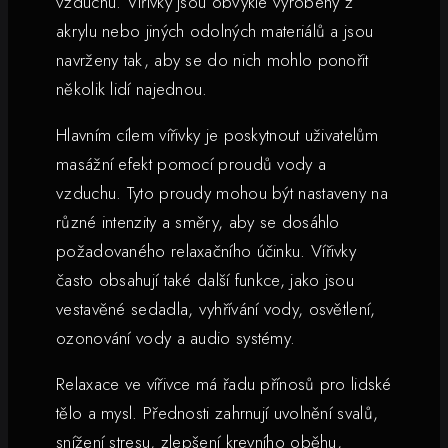
vzduchu. Vířivky jsou obvykle vyrobeny z
akrylu nebo jiných odolných materiálů a jsou
navrženy tak, aby se do nich mohlo ponořit
několik lidí najednou.
Hlavním cílem vířivky je poskytnout uživatelům
masážní efekt pomocí proudů vody a
vzduchu. Tyto proudy mohou být nastaveny na
různé intenzity a směry, aby se dosáhlo
požadovaného relaxačního účinku. Vířivky
často obsahují také další funkce, jako jsou
vestavěné sedadla, vyhřívání vody, osvětlení,
ozonování vody a audio systémy.
Relaxace ve vířivce má řadu přínosů pro lidské
tělo a mysl. Přednosti zahrnují uvolnění svalů,
snížení stresu, zlepšení krevního oběhu,