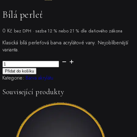
Bílá perleť
0
Kč
bez DPH · sazba 12 % nebo 21 % dle daňového zákona
Klasická bílá perleťová barva acrylátové vany. Nejoblíbenější
varianta.
Bílá
perleť
Přidat do košíku
množství
Kategorie:
Barva akrylátu
Související produkty