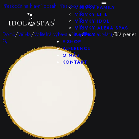
KONFIGURÁTOR
Přeskočit na hlavní obsah
Přeskočit na zápatí
VÍŘIVKY FAMILY
VÍŘIVKY LITE
VÍŘIVKY IDOL
VÍŘIVKY ALEXA SPAS
Domů
/
Vířivky
/
Volitelná výbava vířivky
/
Barva akrylátu
/
Bílá perleť
BAZÉNY
🔍
E-SHOP
REFERENCE
O NÁS
KONTAKT