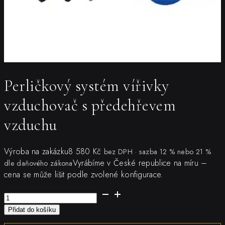
Perličkový systém vířivky
vzduchovač s předehřevem
vzduchu
Výroba na zakázku
8 580
Kč
bez DPH · sazba 12 % nebo 21 %
Vyrábíme v České republice na míru –
dle daňového zákona
cena se může lišit podle zvolené konfigurace.
Perličkový
systém
Přidat do košíku
vířivky