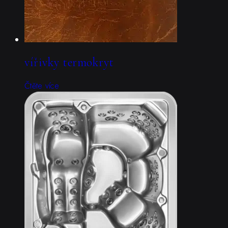
vířivky termokryt
Čtěte více