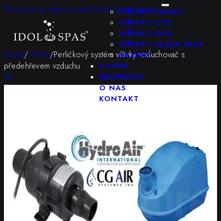
KONFIGURÁTOR
Přeskočit na hlavní obsah
Přeskočit na zápatí
VÍŘIVKY FAMILY
VÍŘIVKY LITE
VÍŘIVKY IDOL
VÍŘIVKY ALEXA SPAS
Domů
/
Vířivky
/
Perličkový systém vířivky vzduchovač s
BAZÉNY
předehřevem vzduchu
E-SHOP
🔍
REFERENCE
O NÁS
KONTAKT