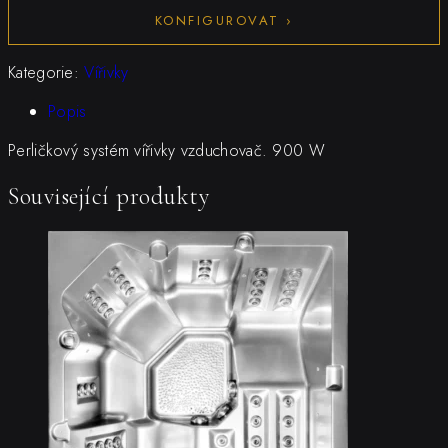
vzduchovač
KONFIGUROVAT ›
s
předehřevem
Kategorie:
Vířivky
vzduchu
množství
Popis
Perličkový systém vířivky vzduchovač. 900 W
Související produkty