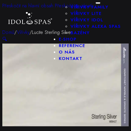
KONFIGURÁTOR
Přeskočit na hlavní obsah
Přeskočit na zápatí
VÍŘIVKY FAMILY
VÍŘIVKY LITE
VÍŘIVKY IDOL
VÍŘIVKY ALEXA SPAS
Domů
/
Vířivky
/
Lucite Sterling Silver
BAZÉNY
🔍
E-SHOP
REFERENCE
O NÁS
KONTAKT