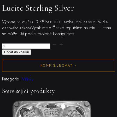
Lucite Sterling Silver
Výroba na zakázku
0
Kč
bez DPH · sazba 12 % nebo 21 % dle
Vyrábíme v České republice na míru – cena
daňového zákona
se může lišit podle zvolené konfigurace.
Lucite
Sterling
Přidat do košíku
Silver
množství
KONFIGUROVAT ›
Kategorie:
Vířivky
Související produkty