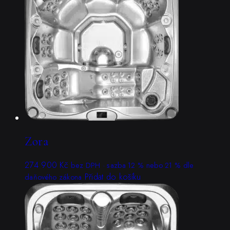
Zora
274 900
Kč
bez DPH · sazba 12 % nebo 21 % dle
Přidat do košíku
daňového zákona