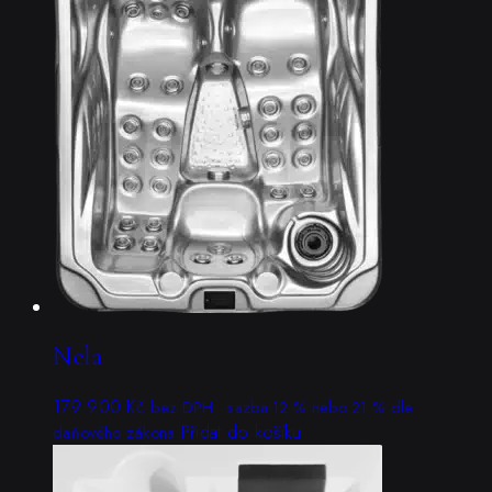
Nela
179 900
Kč
bez DPH · sazba 12 % nebo 21 % dle
Přidat do košíku
daňového zákona