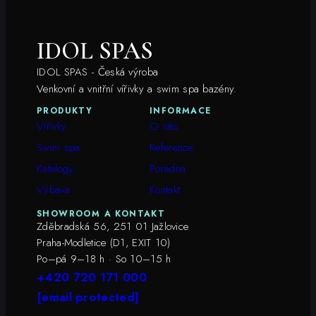
IDOL SPAS
IDOL SPAS - Česká výroba
Venkovní a vnitřní vířivky a swim spa bazény.
PRODUKTY
INFORMACE
Vířivky
O nás
Swim spa
Reference
Katalogy
Poradna
Výbava
Kontakt
SHOWROOM A KONTAKT
Zděbradská 56, 251 01 Jažlovice
Praha-Modletice (D1, EXIT 10)
Po–pá 9–18 h · So 10–15 h
+420 720 171 000
[email protected]