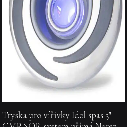
Tryska pro vířivky Idol spas 3″
CMP SQR system přímá Nerez