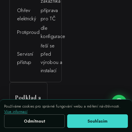
zákazníka
Ohřev
příprava
elektrický
pro TČ
dle
Protiproud
konfigurace
řeší se
Servisní
před
přístup
výrobou a
instalací
Podklad a
usazení
Používáme cookies pro správné fungování webu a měření návštěvnosti.
Více informací
Rovná nosná
Odmítnout
Souhlasím
deska nebo
Zavolat
Nezávazná poptávka
připravená