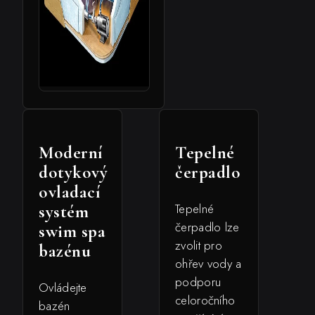
Moderní
Tepelné
dotykový
čerpadlo
ovladací
Tepelné
systém
čerpadlo lze
swim spa
zvolit pro
bazénu
ohřev vody a
podporu
Ovládejte
celoročního
bazén