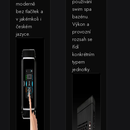
používání
moderně
swim spa
bez tlačítek a
bazénu.
v jakémkoli i
Výkon a
českém
provozní
jazyce.
rozsah se
řídí
konkrétním
typem
jednotky.