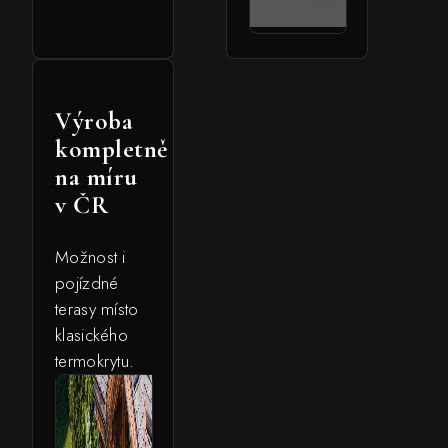
Výroba
kompletně
na míru
v ČR
Možnost i
pojízdné
terasy místo
klasického
termokrytu.