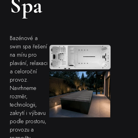
Spa
Bazénové a
swim spa řešení
na míru pro
plavání, relaxaci
a celoroční
provoz.
Navrhneme
rozměr,
technologii,
zakrytí i výbavu
podle prostoru,
provozu a
rozpočtu.