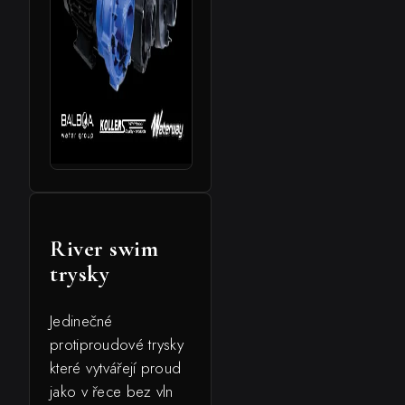
River swim
trysky
Jedinečné
protiproudové trysky
které vytvářejí proud
jako v řece bez vln