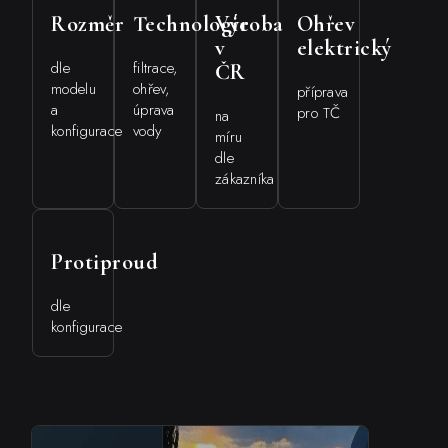
Rozměr
Technologie
Výroba
Ohřev
v
elektrický
dle
filtrace,
ČR
modelu
ohřev,
příprava
a
úprava
pro TČ
na
konfigurace
vody
míru
dle
zákazníka
Protiproud
dle
konfigurace