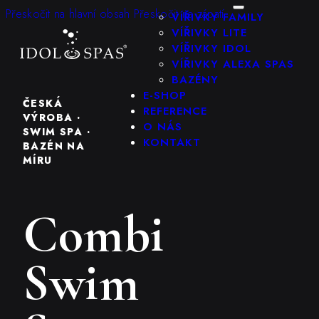
KONFIGURÁTOR
Přeskočit na hlavní obsah
Přeskočit na zápatí
VÍŘIVKY FAMILY
VÍŘIVKY LITE
VÍŘIVKY IDOL
VÍŘIVKY ALEXA SPAS
BAZÉNY
E-SHOP
ČESKÁ
REFERENCE
VÝROBA ·
O NÁS
SWIM SPA ·
KONTAKT
BAZÉN NA
MÍRU
Combi
Swim