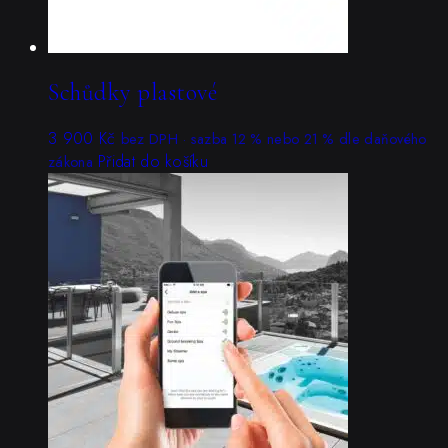
Schůdky plastové
3 900
Kč
bez DPH · sazba 12 % nebo 21 % dle daňového
Přidat do košíku
zákona