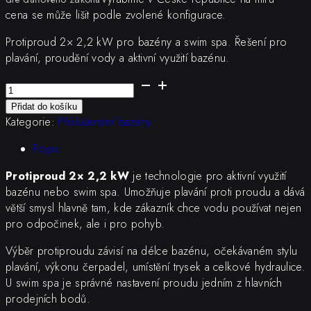
cena se může lišit podle zvolené konfigurace.
Protiproud 2× 2,2 kW pro bazény a swim spa. Řešení pro
plavání, proudění vody a aktivní využití bazénu.
Protiproud
2×
Přidat do košíku
2,2
Kategorie:
Příslušenství bazény
kW
množství
Popis
Protiproud 2× 2,2 kW
je technologie pro aktivní využití
bazénu nebo swim spa. Umožňuje plavání proti proudu a dává
větší smysl hlavně tam, kde zákazník chce vodu používat nejen
pro odpočinek, ale i pro pohyb.
Výběr protiproudu závisí na délce bazénu, očekávaném stylu
plavání, výkonu čerpadel, umístění trysek a celkové hydraulice.
U swim spa je správné nastavení proudu jedním z hlavních
prodejních bodů.