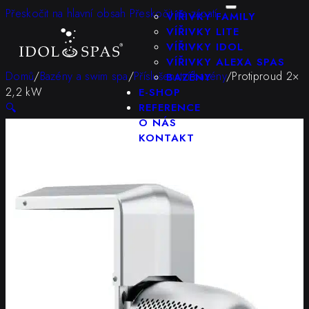
KONFIGURÁTOR
Přeskočit na hlavní obsah
Přeskočit na zápatí
VÍŘIVKY FAMILY
VÍŘIVKY LITE
VÍŘIVKY IDOL
VÍŘIVKY ALEXA SPAS
Domů
/
Bazény a swim spa
/
Příslušenství bazény
/
Protiproud 2×
BAZÉNY
2,2 kW
E-SHOP
🔍
REFERENCE
O NÁS
KONTAKT