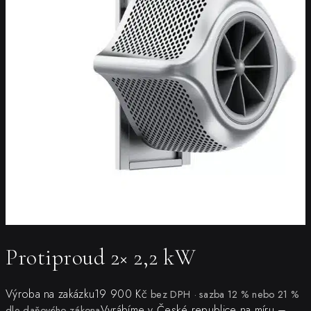
Protiproud 2× 2,2 kW
Výroba na zakázku
19 900
Kč
bez DPH · sazba 12 % nebo 21 %
Vyrábíme v České republice na míru –
dle daňového zákona