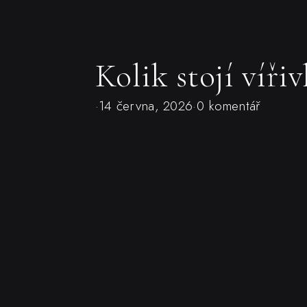
Kolik stojí víři
·
14 června, 2026
·
0 komentář