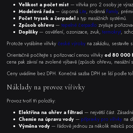
Velikost a počet míst
— vířivka pro 2 osoby je výra
Modelová řada
— úsporná
Lite
, rodinná
Family
, prém
Počet trysek a čerpadel
a typ masážních systémů.
Způsob ohřevu
—
tepelné čerpadlo
zvyšuje pořizovac
Doplňky
— osvětlení, ozonizace, zvuk,
termokryt
, sch
Protože vyrábíme vířivky
české výroby
na zakázku, sestavíte 
Orientačně počítejte s pořizovací cenou vířivky
od 80 000 
cena pak závisí na zvolené výbavě (způsob ohřevu, masážní sy
Ceny uvádíme bez DPH. Konečná sazba DPH se liší podle toh
Náklady na provoz vířivky
Provoz tvoří tři položky:
Elektřina na ohřev a filtraci
— největší část. Zásadně
Chemie na úpravu vody
—
přípravky pro vířivky
na d
Výměna vody
— řádově jednou za několik měsíců podl