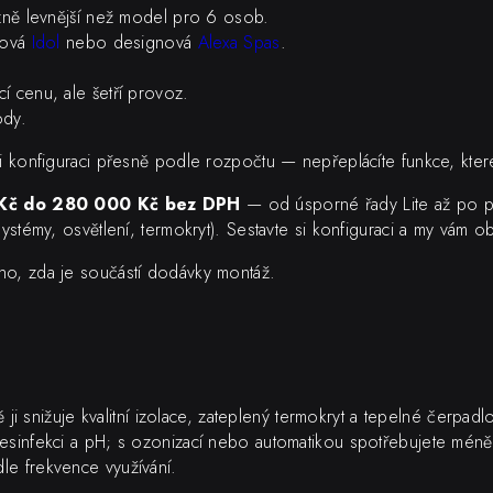
zně levnější než model pro 6 osob.
iová
Idol
nebo designová
Alexa Spas
.
í cenu, ale šetří provoz.
ody.
si konfiguraci přesně podle rozpočtu — nepřeplácíte funkce, kter
Kč do 280 000 Kč bez DPH
— od úsporné řady Lite až po p
stémy, osvětlení, termokryt). Sestavte si konfiguraci a my vám 
o, zda je součástí dodávky montáž.
 ji snižuje kvalitní izolace, zateplený termokryt a tepelné čerpad
esinfekci a pH; s ozonizací nebo automatikou spotřebujete méně
e frekvence využívání.