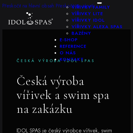
KONFIGURÁTOR
Přeskočit na hlavní obsah
Přeskočit na zápatí
VÍŘIVKY FAMILY
VÍŘIVKY LITE
VÍŘIVKY IDOL
VÍŘIVKY ALEXA SPAS
BAZÉNY
E-SHOP
REFERENCE
O NÁS
KONTAKT
ČESKÁ VÝROBA IDOL SPAS
Česká výroba
vířivek a swim spa
na zakázku
IDOL SPAS je český výrobce vířivek, swim