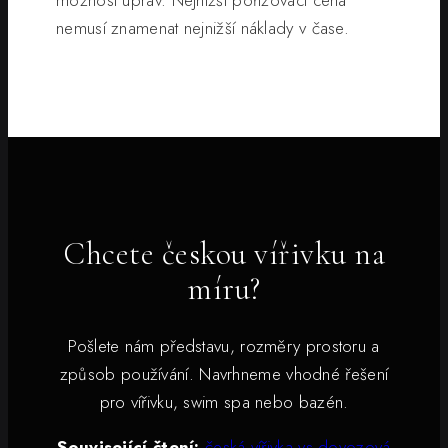
možnost úprav. Nejnižší pořizovací cena
nemusí znamenat nejnižší náklady v čase.
Chcete českou vířivku na
míru?
Pošlete nám představu, rozměry prostoru a
způsob používání. Navrhneme vhodné řešení
pro vířivku, swim spa nebo bazén.
Související čtení:
česká vířivka vs dovozová