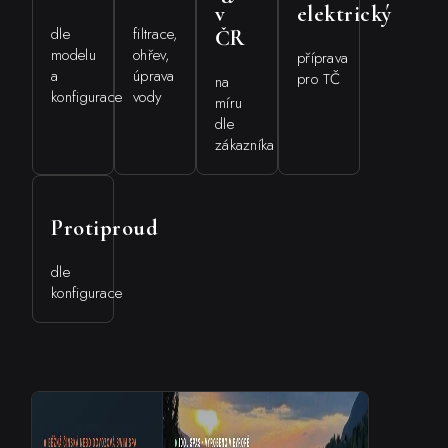
v
elektrický
dle
filtrace,
ČR
modelu
ohřev,
příprava
a
úprava
pro TČ
na
konfigurace
vody
míru
dle
zákazníka
Protiproud
dle
konfigurace