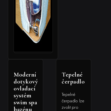
Moderní
Tepelné
dotykový
čerpadlo
ovladací
Tepelné
systém
čerpadlo lze
swim spa
zvolit pro
bazénu