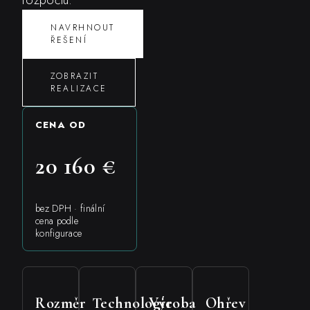
NAVRHNOUT
ŘEŠENÍ
ZOBRAZIT
REALIZACE
CENA OD
20 160 €
bez DPH · finální
cena podle
konfigurace
Rozměr
Technologie
Výroba
Ohřev