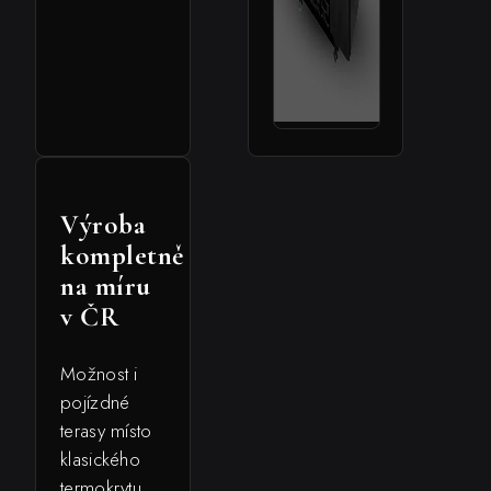
Výroba
kompletně
na míru
v ČR
Možnost i
pojízdné
terasy místo
klasického
termokrytu.