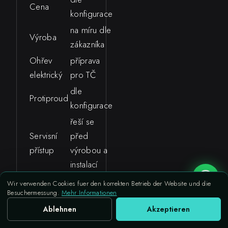
Cena
konfigurace
na míru dle
Výroba
zákazníka
Ohřev
příprava
elektrický
pro TČ
dle
Protiproud
konfigurace
řeší se
Servisní
před
přístup
výrobou a
instalací
Wir verwenden Cookies fuer den korrekten Betrieb der Website und die
Besuchermessung.
Mehr Informationen
Ablehnen
Akzeptieren
Podklad a
Zavolat
Nezávazná poptávka
usazení