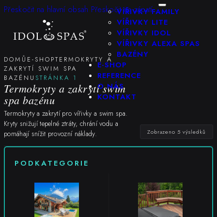
KONFIGURÁTOR
Přeskočit na hlavní obsah
Přeskočit na zápatí
VÍŘIVKY FAMILY
VÍŘIVKY LITE
VÍŘIVKY IDOL
VÍŘIVKY ALEXA SPAS
BAZÉNY
DOMŮ
E-SHOP
TERMOKRYTY A
E-SHOP
ZAKRYTÍ SWIM SPA
REFERENCE
BAZÉNU
STRÁNKA 1
Termokryty a zakrytí swim
O NÁS
KONTAKT
spa bazénu
Termokryty a zakrytí pro vířivky a swim spa.
Kryty snižují tepelné ztráty, chrání vodu a
Zobrazeno 5 výsledků
pomáhají snížit provozní náklady.
PODKATEGORIE