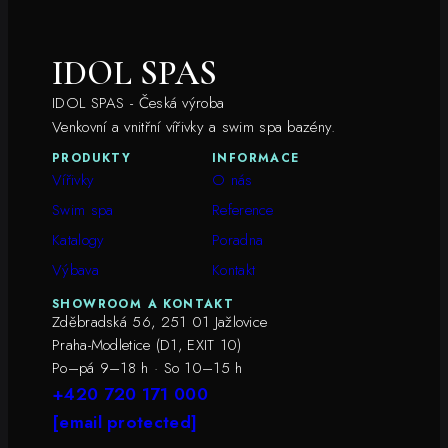
IDOL SPAS
IDOL SPAS - Česká výroba
Venkovní a vnitřní vířivky a swim spa bazény.
PRODUKTY
INFORMACE
Vířivky
O nás
Swim spa
Reference
Katalogy
Poradna
Výbava
Kontakt
SHOWROOM A KONTAKT
Zděbradská 56, 251 01 Jažlovice
Praha-Modletice (D1, EXIT 10)
Po–pá 9–18 h · So 10–15 h
+420 720 171 000
[email protected]