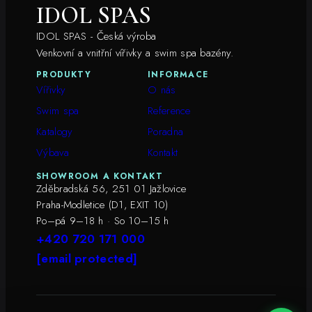
IDOL SPAS
IDOL SPAS - Česká výroba
Venkovní a vnitřní vířivky a swim spa bazény.
PRODUKTY
INFORMACE
Vířivky
O nás
Swim spa
Reference
Katalogy
Poradna
Výbava
Kontakt
SHOWROOM A KONTAKT
Zděbradská 56, 251 01 Jažlovice
Praha-Modletice (D1, EXIT 10)
Po–pá 9–18 h · So 10–15 h
+420 720 171 000
[email protected]