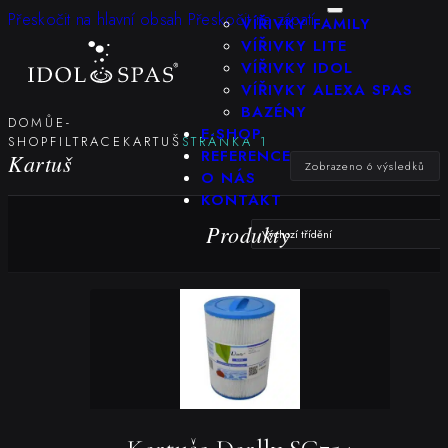
KONFIGURÁTOR
Přeskočit na hlavní obsah
Přeskočit na zápatí
VÍŘIVKY FAMILY
VÍŘIVKY LITE
VÍŘIVKY IDOL
VÍŘIVKY ALEXA SPAS
BAZÉNY
DOMŮ
E-
E-SHOP
SHOP
FILTRACE
KARTUŠ
STRÁNKA 1
REFERENCE
Kartuš
Zobrazeno 6 výsledků
O NÁS
KONTAKT
Produkty