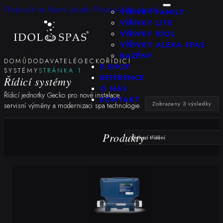
KONFIGURÁTOR
Přeskočit na hlavní obsah
Přeskočit na zápatí
VÍŘIVKY FAMILY
VÍŘIVKY LITE
VÍŘIVKY IDOL
VÍŘIVKY ALEXA SPAS
BAZÉNY
DOMŮ
DODAVATELÉ
GECKO
ŘÍDICÍ
E-SHOP
SYSTÉMY
STRÁNKA 1
REFERENCE
Řídicí systémy
O NÁS
Řídicí jednotky Gecko pro nové instalace,
KONTAKT
Zobrazeny 3 výsledky
servisní výměny a modernizaci spa technologie.
Produkty