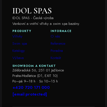
IDOL SPAS
IDOL SPAS - Česká výroba
Venkovní a vnitřní vířivky a swim spa bazény.
PRODUKTY
INFORMACE
Vířivky
O nás
Swim spa
Reference
Katalogy
Poradna
Výbava
Kontakt
SHOWROOM A KONTAKT
Zděbradská 56, 251 01 Jažlovice
Praha-Modletice (D1, EXIT 10)
Po–pá 9–18 h · So 10–15 h
+420 720 171 000
[email protected]